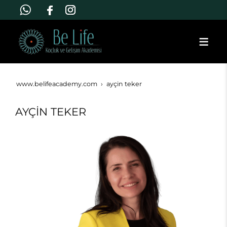
www.belifeacademy.com
ayçi̇n teker
AYÇİN TEKER