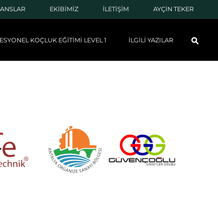
RANSLAR
EKİBİMİZ
İLETİŞİM
AYÇİN TEKER
ESYONEL KOÇLUK EĞİTİMİ LEVEL 1
İLGİLİ YAZILAR