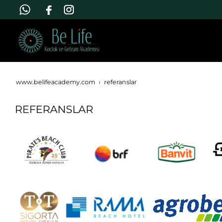
www.belifeacademy.com
referanslar
REFERANSLAR