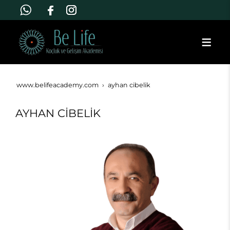
www.belifeacademy.com
ayhan ci̇beli̇k
AYHAN CİBELİK